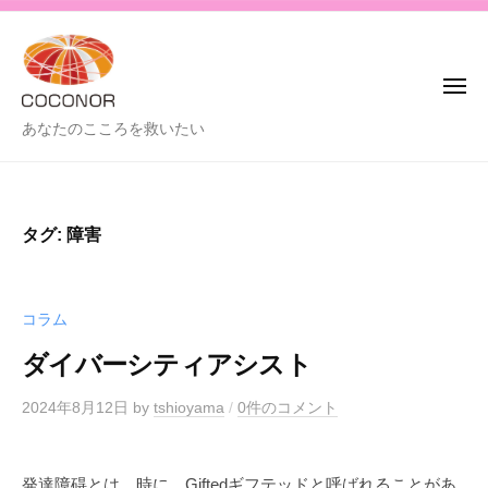
C
コ
o
ン
c
テ
o
メ
ン
n
ニ
ュ
C
あなたのこころを救いたい
o
ツ
ー
o
r
へ
-
c
ス
コ
o
キ
タグ:
障害
コ
n
ッ
ノ
o
プ
ア
r
-
コラム
-
ダイバーシティアシスト
コ
コ
2024年8月12日
by
tshioyama
/
0件のコメント
ノ
ア
発達障碍とは、時に、Giftedギフテッドと呼ばれることがあ