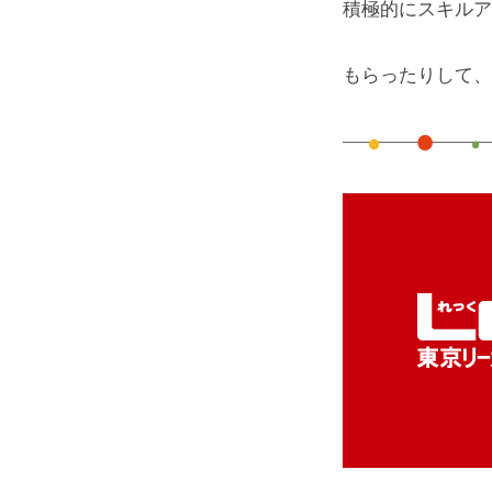
積極的にスキルア
ア
もらったりして、
ッ
プ-
2025
年
9
月
14
日
by
tshioyama