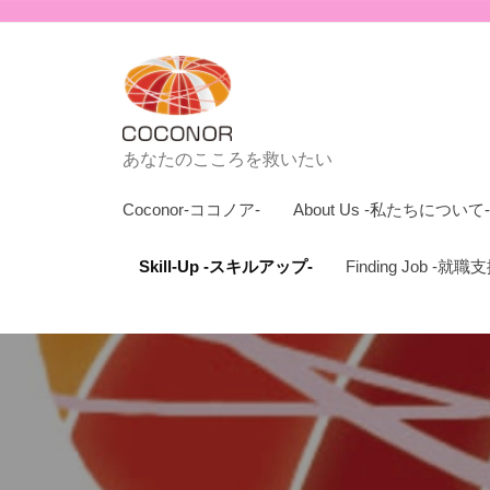
n
コ
o
ン
r
テ
-
ン
コ
ツ
C
コ
あなたのこころを救いたい
へ
ノ
o
Coconor-ココノア-
About Us -私たちについて-
ス
ア
c
キ
-
o
Skill-Up -スキルアップ-
Finding Job -就職
ッ
n
プ
o
r
-
コ
コ