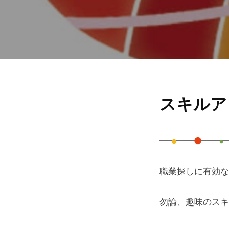
ノ
ア
-
Skill-
スキルア
Up
-
職業探しに有効な
ス
キ
勿論、趣味のスキ
ル