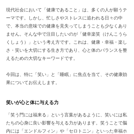
-
現代社会において「健康であること」は、多くの人が願うテ
ーマです。しかし、忙しさやストレスに追われる日々の中
で、本当の意味での健康を見失ってしまうことも少なくあり
ません。そんな中で注目したいのが「健幸楽笑（けんこうら
くしょう）」という考え方です。これは、健康・幸福・楽し
さ・笑いを大切にする生き方であり、心と体のバランスを整
えるための大切なキーワードです。
今回は、特に「笑い」と「睡眠」に焦点を当て、その健康効
果についてお伝えします。
笑いが心と体に与える力
「笑う門には福来る」という言葉があるように、笑いには私
たちの心身に良い影響を与える力があります。笑うことで脳
内には「エンドルフィン」や「セロトニン」といった幸福ホ