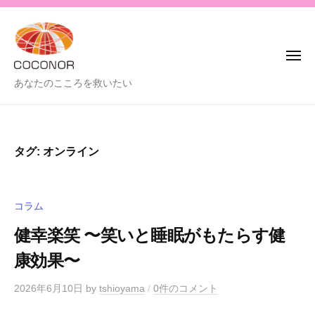
C
コ
o
ン
c
テ
o
メ
ン
n
ニ
ュ
C
あなたのこころを救いたい
o
ツ
ー
o
r
へ
-
c
ス
コ
o
キ
タグ:
オンライン
コ
n
ッ
ノ
o
プ
ア
r
-
コラム
-
健幸楽笑 〜笑いと睡眠がもたらす健
コ
康効果〜
コ
ノ
2026年6月10日
by
tshioyama
/
0件のコメント
ア