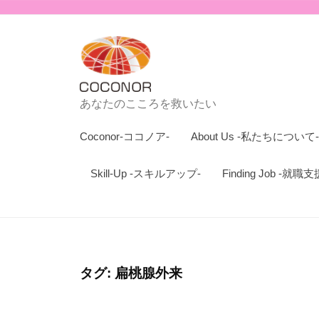
n
コ
o
ン
r
テ
-
ン
コ
ツ
C
コ
あなたのこころを救いたい
へ
ノ
o
Coconor-ココノア-
About Us -私たちについて-
ス
ア
c
キ
-
o
Skill-Up -スキルアップ-
Finding Job -就職支
ッ
n
プ
o
r
-
タグ:
扁桃腺外来
コ
コ