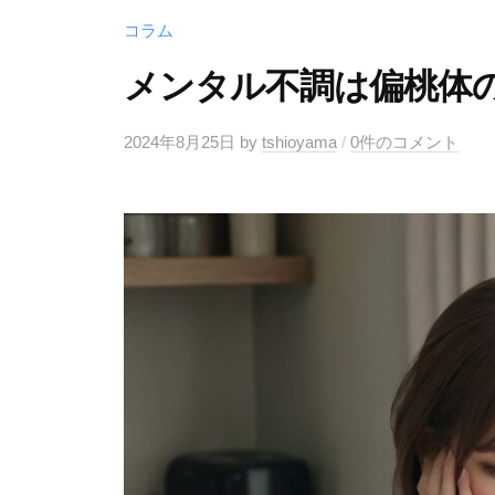
ノ
コラム
ア
メンタル不調は偏桃体
-
2024年8月25日
by
tshioyama
/
0件のコメント