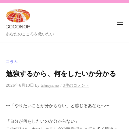
C
コ
o
ン
c
テ
o
メ
ン
n
ニ
ュ
C
あなたのこころを救いたい
o
ツ
ー
o
r
へ
-
c
ス
コ
o
キ
コ
コラム
n
ッ
ノ
勉強するから、何をしたいか分かる
o
プ
ア
r
-
2026年6月10日
by
tshioyama
/
0件のコメント
-
コ
〜「やりたいことが分からない」と感じるあなたへ〜
コ
ノ
「自分が何をしたいのか分からない」
ア
この悩みは、カウンセリングの現場でもとても多く聞きま