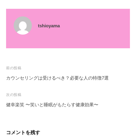
tshioyama
投
前の投稿
稿
カウンセリングは受けるべき？必要な人の特徴7選
ナ
ビ
次の投稿
ゲ
健幸楽笑 〜笑いと睡眠がもたらす健康効果〜
ー
シ
ョ
コメントを残す