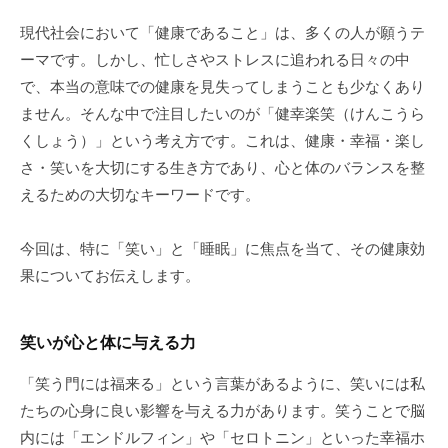
-
現代社会において「健康であること」は、多くの人が願うテ
ーマです。しかし、忙しさやストレスに追われる日々の中
で、本当の意味での健康を見失ってしまうことも少なくあり
ません。そんな中で注目したいのが「健幸楽笑（けんこうら
くしょう）」という考え方です。これは、健康・幸福・楽し
さ・笑いを大切にする生き方であり、心と体のバランスを整
えるための大切なキーワードです。
今回は、特に「笑い」と「睡眠」に焦点を当て、その健康効
果についてお伝えします。
笑いが心と体に与える力
「笑う門には福来る」という言葉があるように、笑いには私
たちの心身に良い影響を与える力があります。笑うことで脳
内には「エンドルフィン」や「セロトニン」といった幸福ホ