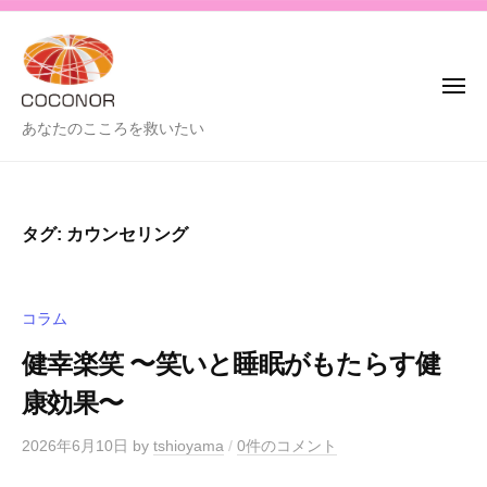
C
コ
o
ン
c
テ
o
メ
ン
n
ニ
ュ
C
あなたのこころを救いたい
o
ツ
ー
o
r
へ
-
c
ス
コ
o
キ
タグ:
カウンセリング
コ
n
ッ
ノ
o
プ
ア
r
-
コラム
-
健幸楽笑 〜笑いと睡眠がもたらす健
コ
康効果〜
コ
ノ
2026年6月10日
by
tshioyama
/
0件のコメント
ア