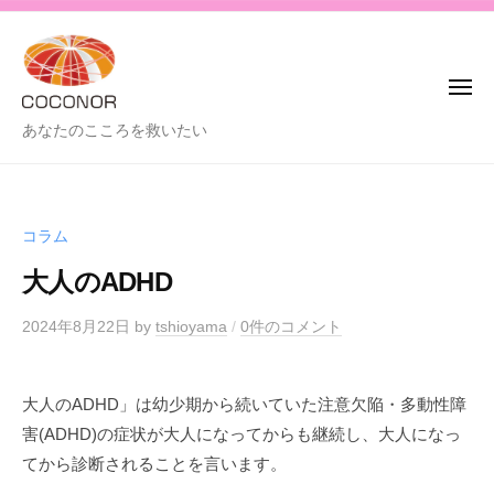
C
コ
o
ン
c
テ
o
メ
ン
n
ニ
ュ
C
あなたのこころを救いたい
o
ツ
ー
o
r
へ
-
c
ス
コ
o
キ
コ
コラム
n
ッ
ノ
大人のADHD
o
プ
ア
r
-
2024年8月22日
by
tshioyama
/
0件のコメント
-
コ
大人のADHD」は幼少期から続いていた注意欠陥・多動性障
コ
害(ADHD)の症状が大人になってからも継続し、大人になっ
ノ
てから診断されることを言います。
ア