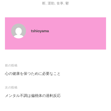
断
,
運動
,
食事
,
鬱
tshioyama
投
前の投稿
稿
心の健康を保つために必要なこと
ナ
ビ
次の投稿
ゲ
メンタル不調は偏桃体の過剰反応
ー
シ