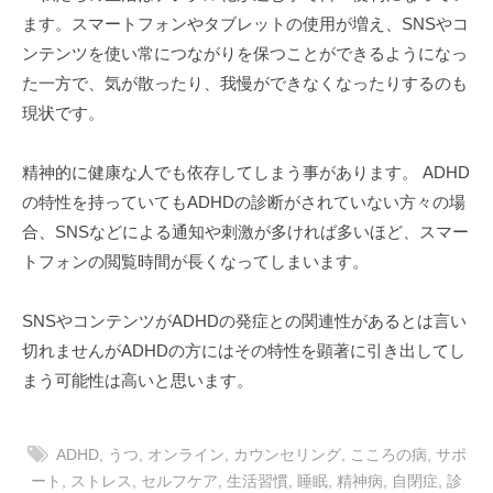
ます。スマートフォンやタブレットの使用が増え、SNSやコ
ンテンツを使い常につながりを保つことができるようになっ
た一方で、気が散ったり、我慢ができなくなったりするのも
現状です。
精神的に健康な人でも依存してしまう事があります。 ADHD
の特性を持っていてもADHDの診断がされていない方々の場
合、SNSなどによる通知や刺激が多ければ多いほど、スマー
トフォンの閲覧時間が長くなってしまいます。
SNSやコンテンツがADHDの発症との関連性があるとは言い
切れませんがADHDの方にはその特性を顕著に引き出してし
まう可能性は高いと思います。
ADHD
,
うつ
,
オンライン
,
カウンセリング
,
こころの病
,
サポ
ート
,
ストレス
,
セルフケア
,
生活習慣
,
睡眠
,
精神病
,
自閉症
,
診