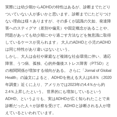
-
実際には幼少期からADHDの特性はあるが、診断までたどり
ついていない人が多いかと思います。診断までにたどりつけ
ない理由は様々ありますが、その多くが認識の欠如、発達障
害へのスティグマ（差別や偏見）や固定概念があることや、
問題があっても幼少期にやり過ごす方法などを無意識に取得
しているケースが見られます」 大人のADHDと小児のADHD
は同じ特性があり違いはないという。
しかし、大人は会社や家庭など複雑な社会環境に伴い、適応
障害、うつ病、孤独、心的外傷後ストレス障害（PTSD）と
の相関関係が増加する傾向がある。 さらに「Jornal of Global
Health」の論文によると、ADHDを抱える大人は6.8％（2020
年調査）近くに上り、アメリカでは2023年の4.4％から約
2.4％上昇したという。 世界的にも増加しているという
ADHD。というよりも、実はADHDが広く知られたことで未
診断だった人々が診察を受けて、ADHDと診断される人が増
えているといわれています。